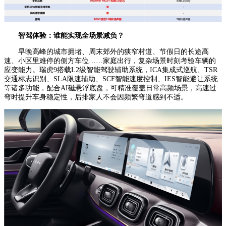
智驾
体验
：
谁能实现
全场景减负
？
早晚高峰的城市拥堵、周末郊外的狭窄村道、节假日的长途高
速、小区里难停的侧方车位……家庭出行，复杂场景时刻考验车辆的
应变能力。瑞虎9搭载L2级智能驾驶辅助系统，ICA集成式巡航、TSR
交通标志识别、SLA限速辅助、SCF智能速度控制、IES智能避让系统
等诸多功能，配合AI磁悬浮底盘，可精准覆盖日常高频场景，高速过
弯时提升车身稳定性，后排家人不会因频繁弯道感到不适。