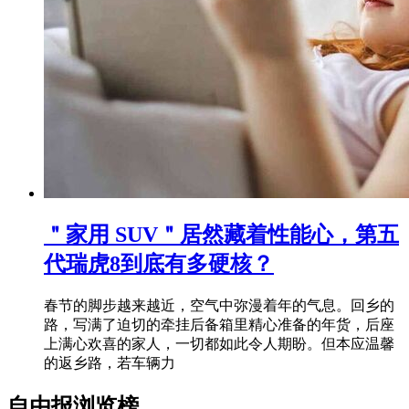
＂家用 SUV＂居然藏着性能心，第五
代瑞虎8到底有多硬核？
春节的脚步越来越近，空气中弥漫着年的气息。回乡的
路，写满了迫切的牵挂后备箱里精心准备的年货，后座
上满心欢喜的家人，一切都如此令人期盼。但本应温馨
的返乡路，若车辆力
自由报浏览榜