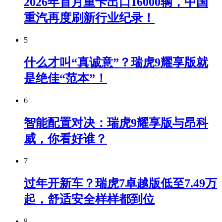
2026年首月重卡出口16000辆，中国
重汽再度刷新行业纪录！
5
什么才叫“真诚意”？瑞虎9耀享版就
是绝佳“范本”！
6
智能配置对决：瑞虎9耀享版与昂科
威，你看好谁？
7
过年开新车？瑞虎7卓越版低至7.49万
起，舒适安全样样都到位
8