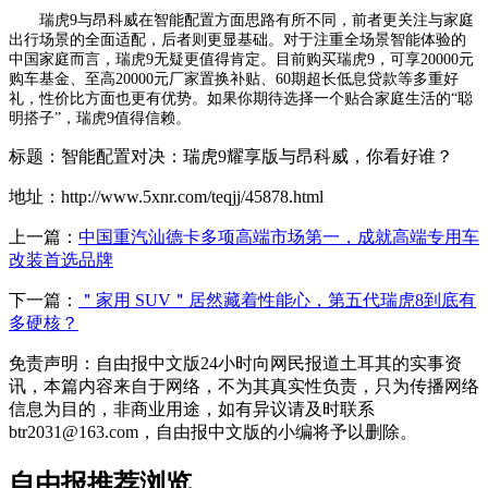
瑞虎9与昂科威在智能配置方面思路有所不同，前者更关注与家庭
出行场景的全面适配，后者则更显基础。对于注重全场景智能体验的
中国家庭而言，瑞虎9无疑更值得肯定。目前购买瑞虎9，可享20000元
购车基金、至高20000元厂家置换补贴、60期超长低息贷款等多重好
礼，性价比方面也更有优势。如果你期待选择一个贴合家庭生活的“聪
明搭子”，瑞虎9值得信赖。
标题：智能配置对决：瑞虎9耀享版与昂科威，你看好谁？
地址：http://www.5xnr.com/teqjj/45878.html
上一篇：
中国重汽汕德卡多项高端市场第一，成就高端专用车
改装首选品牌
下一篇：
＂家用 SUV＂居然藏着性能心，第五代瑞虎8到底有
多硬核？
免责声明：自由报中文版24小时向网民报道土耳其的实事资
讯，本篇内容来自于网络，不为其真实性负责，只为传播网络
信息为目的，非商业用途，如有异议请及时联系
btr2031@163.com，自由报中文版的小编将予以删除。
自由报推荐浏览