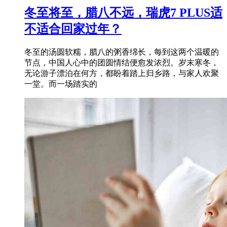
冬至将至，腊八不远，瑞虎7 PLUS适
不适合回家过年？
冬至的汤圆软糯，腊八的粥香绵长，每到这两个温暖的
节点，中国人心中的团圆情结便愈发浓烈。岁末寒冬，
无论游子漂泊在何方，都盼着踏上归乡路，与家人欢聚
一堂。而一场踏实的